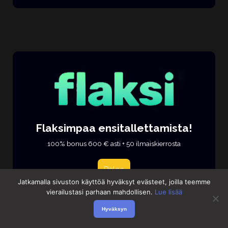
Flaksimpaa ensitallettamista!
100% bonus 600 € asti + 50 ilmaiskierrosta
Pelaa
Jatkamalla sivuston käyttöä hyväksyt evästeet, joilla teemme
vierailustasi parhaan mahdollisen.
Lue lisää
Hyväksyn