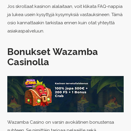
Jos skrollaat kasinon alalaitaan, voit klikata FAQ-nappia
ja lukea usein kysyttyjä kysymyksiä vastauksineen. Tämä
osio kannattaakin tarkistaa ennen kuin otat yhteyttä
asiakaspalveluun.
Bonukset Wazamba
Casinolla
Wazamba Casino on varsin avokätinen bonustensa
suhteen. Se nimittäin tarjoaa pelaajille sekä