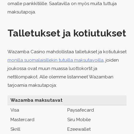
omalle pankkitilille. Saatavilla on myös muita tuttuja
maksutapoja.
Talletukset ja kotiutukset
Wazamba Casino mahdollistaa talletukset ja kotiutukset
monilla suomalaisillekin tutuilla maksutavoilla
, joiden
joukossa ovat muun muassa luottokortit ja
nettilompakot. Alle olemme listanneet Wazamban
tarjoamia maksutapoja:
Wazamba maksutavat
Visa
Paysafecard
Mastercard
Siru Mobile
Skrill
Ezeewallet