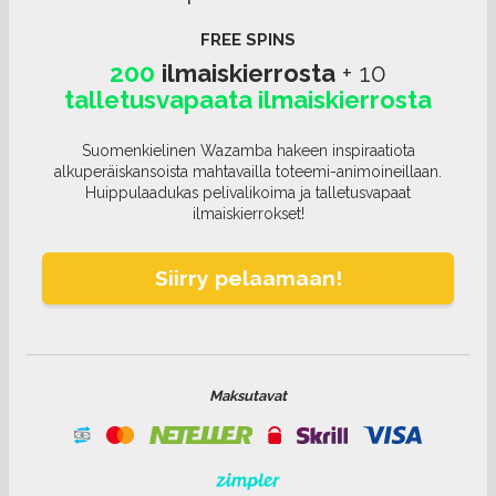
FREE SPINS
200
ilmaiskierrosta
+ 10
talletusvapaata ilmaiskierrosta
Suomenkielinen Wazamba hakeen inspiraatiota
alkuperäiskansoista mahtavailla toteemi-animoineillaan.
Huippulaadukas pelivalikoima ja talletusvapaat
ilmaiskierrokset!
Siirry pelaamaan!
Maksutavat