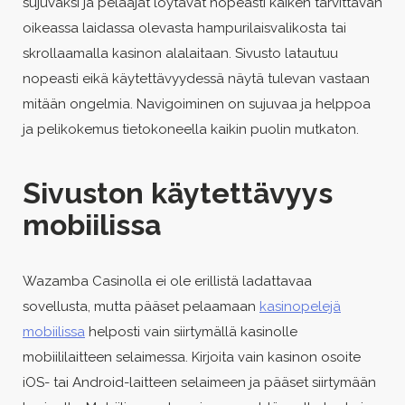
sujuvaksi ja pelaajat löytävät nopeasti kaiken tarvittavan
oikeassa laidassa olevasta hampurilaisvalikosta tai
skrollaamalla kasinon alalaitaan. Sivusto latautuu
nopeasti eikä käytettävyydessä näytä tulevan vastaan
mitään ongelmia. Navigoiminen on sujuvaa ja helppoa
ja pelikokemus tietokoneella kaikin puolin mutkaton.
Sivuston käytettävyys
mobiilissa
Wazamba Casinolla ei ole erillistä ladattavaa
sovellusta, mutta pääset pelaamaan
kasinopelejä
mobiilissa
helposti vain siirtymällä kasinolle
mobiililaitteen selaimessa. Kirjoita vain kasinon osoite
iOS- tai Android-laitteen selaimeen ja pääset siirtymään