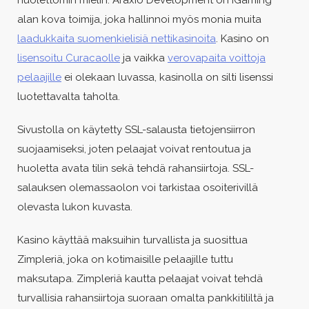
alan kova toimija, joka hallinnoi myös monia muita
laadukkaita suomenkielisiä nettikasinoita
. Kasino on
lisensoitu Curacaolle
ja vaikka
verovapaita voittoja
pelaajille
ei olekaan luvassa, kasinolla on silti lisenssi
luotettavalta taholta.
Sivustolla on käytetty SSL-salausta tietojensiirron
suojaamiseksi, joten pelaajat voivat rentoutua ja
huoletta avata tilin sekä tehdä rahansiirtoja. SSL-
salauksen olemassaolon voi tarkistaa osoiterivillä
olevasta lukon kuvasta.
Kasino käyttää maksuihin turvallista ja suosittua
Zimpleriä, joka on kotimaisille pelaajille tuttu
maksutapa. Zimpleriä kautta pelaajat voivat tehdä
turvallisia rahansiirtoja suoraan omalta pankkitililtä ja