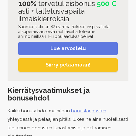
100%
tervetuliaisbonus
500 €
asti + talletusvapaita
ilmaiskierroksia
Suomenkielinen Wazamba hakeen inspiraatiota
alkuperäiskansoista mahtavailla toteemi-
animoineillaan. Huippulaadukas pelival...
Lue arvostelu
Siirry pelaamaan!
Kierrätysvaatimukset ja
bonusehdot
Kaikki bonusehdot mainitaan
bonustarjousten
yhteydessä ja pelaajien pitäisi lukea ne aina huolellisesti
läpi ennen bonusten lunastamista ja pelaamisen