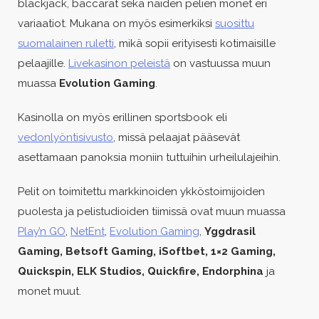
blackjack, baccarat sekä näiden pelien monet eri
variaatiot. Mukana on myös esimerkiksi
suosittu
suomalainen ruletti
, mikä sopii erityisesti kotimaisille
pelaajille.
Livekasinon peleistä
on vastuussa muun
muassa
Evolution Gaming
.
Kasinolla on myös erillinen sportsbook eli
vedonlyöntisivusto
, missä pelaajat pääsevät
asettamaan panoksia moniin tuttuihin urheilulajeihin.
Pelit on toimitettu markkinoiden ykköstoimijoiden
puolesta ja pelistudioiden tiimissä ovat muun muassa
Play’n GO
,
NetEnt
,
Evolution Gaming
,
Yggdrasil
Gaming, Betsoft Gaming, iSoftbet, 1×2 Gaming,
Quickspin, ELK Studios, Quickfire, Endorphina
ja
monet muut.