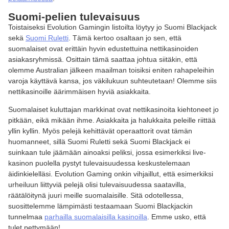
Suomi-pelien tulevaisuus
Toistaiseksi Evolution Gamingin listoilta löytyy jo Suomi Blackjack
sekä
Suomi Ruletti
. Tämä kertoo osaltaan jo sen, että
suomalaiset ovat erittäin hyvin edustettuina nettikasinoiden
asiakasryhmissä. Osittain tämä saattaa johtua siitäkin, että
olemme Australian jälkeen maailman toisiksi eniten rahapeleihin
varoja käyttävä kansa, jos väkilukuun suhteutetaan! Olemme siis
nettikasinoille äärimmäisen hyviä asiakkaita.
Suomalaiset kuluttajan markkinat ovat nettikasinoita kiehtoneet jo
pitkään, eikä mikään ihme. Asiakkaita ja halukkaita peleille riittää
yllin kyllin. Myös pelejä kehittävät operaattorit ovat tämän
huomanneet, sillä Suomi Ruletti sekä Suomi Blackjack ei
suinkaan tule jäämään ainoaksi peliksi, jossa esimerkiksi live-
kasinon puolella pystyt tulevaisuudessa keskustelemaan
äidinkielelläsi. Evolution Gaming onkin vihjaillut, että esimerkiksi
urheiluun liittyviä pelejä olisi tulevaisuudessa saatavilla,
räätälöitynä juuri meille suomalaisille. Sitä odotellessa,
suosittelemme lämpimästi testaamaan Suomi Blackjackin
tunnelmaa
parhailla suomalaisilla kasinoilla
. Emme usko, että
tulet pettymään!