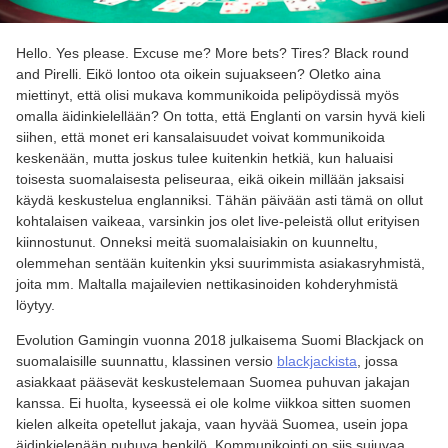
Hello. Yes please. Excuse me? More bets? Tires? Black round
and Pirelli. Eikö lontoo ota oikein sujuakseen? Oletko aina
miettinyt, että olisi mukava kommunikoida pelipöydissä myös
omalla äidinkielellään? On totta, että Englanti on varsin hyvä kieli
siihen, että monet eri kansalaisuudet voivat kommunikoida
keskenään, mutta joskus tulee kuitenkin hetkiä, kun haluaisi
toisesta suomalaisesta peliseuraa, eikä oikein millään jaksaisi
käydä keskustelua englanniksi. Tähän päivään asti tämä on ollut
kohtalaisen vaikeaa, varsinkin jos olet live-peleistä ollut erityisen
kiinnostunut. Onneksi meitä suomalaisiakin on kuunneltu,
olemmehan sentään kuitenkin yksi suurimmista asiakasryhmistä,
joita mm. Maltalla majailevien nettikasinoiden kohderyhmistä
löytyy.
Evolution Gamingin vuonna 2018 julkaisema Suomi Blackjack on
suomalaisille suunnattu, klassinen versio
blackjackista
, jossa
asiakkaat pääsevät keskustelemaan Suomea puhuvan jakajan
kanssa. Ei huolta, kyseessä ei ole kolme viikkoa sitten suomen
kielen alkeita opetellut jakaja, vaan hyvää Suomea, usein jopa
äidinkielenään puhuva henkilö. Kommunikointi on siis sujuvaa,