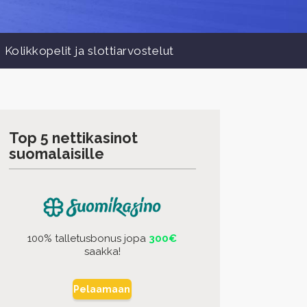
Kolikkopelit ja slottiarvostelut
Top 5 nettikasinot
suomalaisille
100% talletusbonus jopa
300€
saakka!
Pelaamaan!