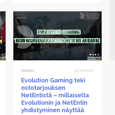
Uutiset
30-06-2020
Evolution Gaming teki
ostotarjouksen
NetEntistä – millaiselta
Evolutionin ja NetEntin
yhdistyminen näyttää