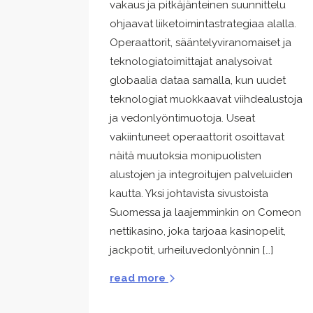
vakaus ja pitkäjänteinen suunnittelu
ohjaavat liiketoimintastrategiaa alalla.
Operaattorit, sääntelyviranomaiset ja
teknologiatoimittajat analysoivat
globaalia dataa samalla, kun uudet
teknologiat muokkaavat viihdealustoja
ja vedonlyöntimuotoja. Useat
vakiintuneet operaattorit osoittavat
näitä muutoksia monipuolisten
alustojen ja integroitujen palveluiden
kautta. Yksi johtavista sivustoista
Suomessa ja laajemminkin on Comeon
nettikasino, joka tarjoaa kasinopelit,
jackpotit, urheiluvedonlyönnin […]
read more