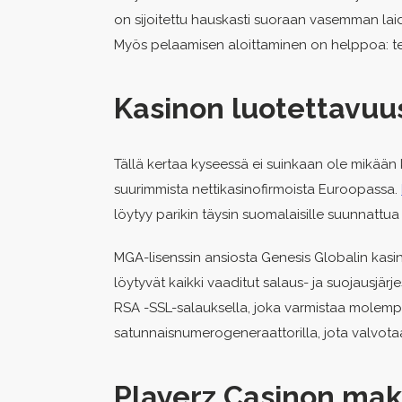
on sijoitettu hauskasti suoraan vasemman laid
Myös pelaamisen aloittaminen on helppoa: tee
Kasinon luotettavuu
Tällä kertaa kyseessä ei suinkaan ole mikään 
suurimmista nettikasinofirmoista Euroopassa.
löytyy parikin täysin suomalaisille suunnattu
MGA-lisenssin ansiosta Genesis Globalin kasinot
löytyvät kaikki vaaditut salaus- ja suojausjärj
RSA -SSL-salauksella, joka varmistaa molempien 
satunnaisnumerogeneraattorilla, jota valvotaan
Playerz Casinon ma