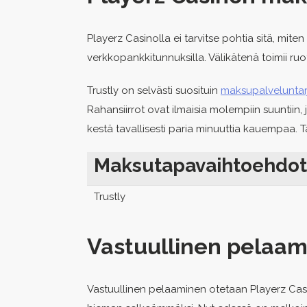
Playerz Casinolla ei tarvitse pohtia sitä, miten
verkkopankkitunnuksilla. Välikätenä toimii ru
Trustly on selvästi suosituin
maksupalveluntar
Rahansiirrot ovat ilmaisia molempiin suuntiin, 
kestä tavallisesti paria minuuttia kauempaa. 
Maksutapavaihtoehdot
Trustly
Vastuullinen pelaam
Vastuullinen pelaaminen otetaan Playerz Casino