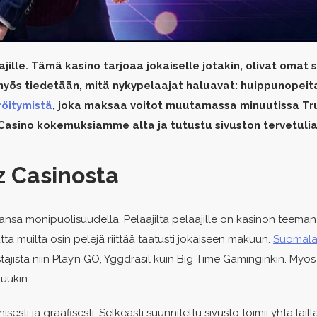
jille. Tämä kasino tarjoaa jokaiselle jotakin, olivat omat s
ä myös tiedetään, mitä nykypelaajat haluavat: huippunopeit
röitymistä
, joka maksaa voitot muutamassa minuutissa Tr
z Casino kokemuksiamme alta ja tutustu sivuston tervetuli
z Casinosta
mansa monipuolisuudella. Pelaajilta pelaajille on kasinon teemana
tta muilta osin pelejä riittää taatusti jokaiseen makuun.
Suomalai
ajista niin Play’n GO, Yggdrasil kuin Big Time Gaminginkin. Myö
luukin.
sti ja graafisesti. Selkeästi suunniteltu sivusto toimii yhtä laill