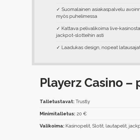
✓ Suomalainen asiakaspalvelu avoin
myös puhelimessa
✓ Kattava pelivalikoima live-kasinost
jackpot-slotteihin asti
✓ Laadukas design, nopeat latausaja
Playerz Casino – p
Talletustavat:
Trustly
Minimitalletus:
20 €
Valikoima:
Kasinopelit, Slotit, lautapelit, jac