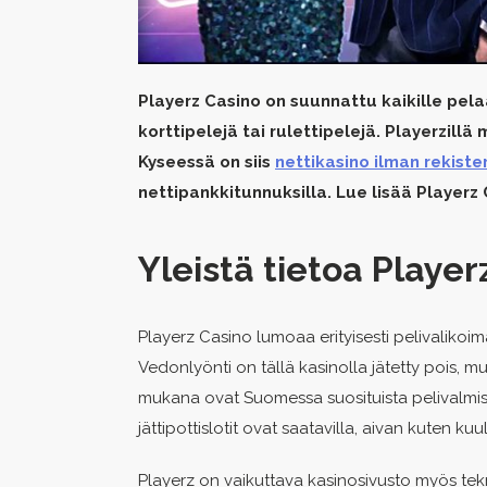
Playerz Casino on suunnattu kaikille pelaa
korttipelejä tai rulettipelejä. Playerzill
Kyseessä on siis
nettikasino ilman rekiste
nettipankkitunnuksilla. Lue lisää Player
Yleistä tietoa Player
Playerz Casino lumoaa erityisesti pelivalikoi
Vedonlyönti on tällä kasinolla jätetty pois, mu
mukana ovat Suomessa suosituista pelivalmist
jättipottislotit ovat saatavilla, aivan kuten kuu
Playerz on vaikuttava kasinosivusto myös teknise