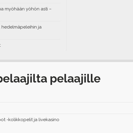
na myöhään yöhön asti –
a hedelmäpeleihin ja
t
elaajilta pelaajille
kpot -kolikkopelit ja livekasino