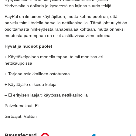
Yhdysvaltain dollaria ja kyseessä on lajinsa suurin tekijä.
PayPal on ilmainen käyttäjilleen, mutta kehno puoli on, että
palvelu toimii todella harvoilla nettikasinoilla. Tämä johtuu yhtiön
osoittamasta nihkeydestä rahapelialaa kohtaan, mutta onneksi
muutosta parempaan on ollut aistittavissa viime aikoina.
Hyvät ja huonot puolet
+ Käyttökelpoinen monella tapaa, toimii monissa eri
nettikaupoissa
+ Tarjoaa asiakkailleen ostoturvaa
+ Käyttäjälle ei koidu kuluja
– Ei erityisen laajalti käytössä nettikasinoilla
Palvelumaksut: Ei
Siirtoajat: Välitön
Paysafecard