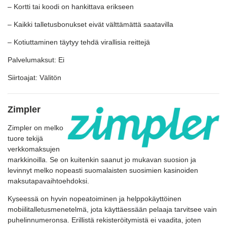
– Kortti tai koodi on hankittava erikseen
– Kaikki talletusbonukset eivät välttämättä saatavilla
– Kotiuttaminen täytyy tehdä virallisia reittejä
Palvelumaksut: Ei
Siirtoajat: Välitön
Zimpler
Zimpler on melko
tuore tekijä
verkkomaksujen
markkinoilla. Se on kuitenkin saanut jo mukavan suosion ja
levinnyt melko nopeasti suomalaisten suosimien kasinoiden
maksutapavaihtoehdoksi.
Kyseessä on hyvin nopeatoiminen ja helppokäyttöinen
mobiilitalletusmenetelmä, jota käyttäessään pelaaja tarvitsee vain
puhelinnumeronsa. Erillistä rekisteröitymistä ei vaadita, joten