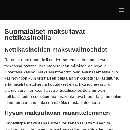
Suomalaiset maksutavat
nettikasinoilla
Nettikasinoiden maksuvaihtoehdot
Rahan liikuttelumahdollisuudet, nopeus ja helppous ovat
tärkeässä osassa, kun määritellään millainen on hyvä ja
luotettava kasino. Maksuvaihtoehdot ovat avainasemassa niin
kasinoyhtiön kuin yksittäisen pelaajan vinkkelistä tarkasteltuna,
sillä mikäli talletukset ja kotiutukset eivät liiku jouhevasti, on
tilanne varsin ankea. Tässä artikkelissa esittelemmekin
nettikasinoiden suosituimmat maksutapavaihtoehdot ja tietenkin
nimenomaan suomalaisen näkökulmasta katsottuna.
Hyvän maksutavan määritteleminen
Käytettiinpä maksutapaa sitten pelirahan tallettamiseen tai
voittojen kotiuttamiseen, tulee transaktion tapahtua tiettyjen