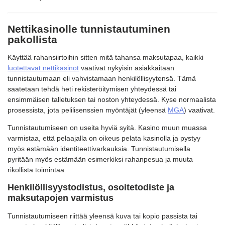
Nettikasinolle tunnistautuminen
pakollista
Käyttää rahansiirtoihin sitten mitä tahansa maksutapaa, kaikki
luotettavat nettikasinot
vaativat nykyisin asiakkaitaan
tunnistautumaan eli vahvistamaan henkilöllisyytensä. Tämä
saatetaan tehdä heti rekisteröitymisen yhteydessä tai
ensimmäisen talletuksen tai noston yhteydessä. Kyse normaalista
prosessista, jota pelilisenssien myöntäjät (yleensä
MGA
) vaativat.
Tunnistautumiseen on useita hyviä syitä. Kasino muun muassa
varmistaa, että pelaajalla on oikeus pelata kasinolla ja pystyy
myös estämään identiteettivarkauksia. Tunnistautumisella
pyritään myös estämään esimerkiksi rahanpesua ja muuta
rikollista toimintaa.
Henkilöllisyystodistus, osoitetodiste ja
maksutapojen varmistus
Tunnistautumiseen riittää yleensä kuva tai kopio passista tai