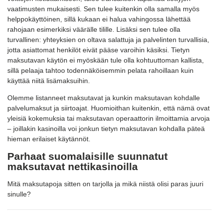
vaatimusten mukaisesti. Sen tulee kuitenkin olla samalla myös
helppokäyttöinen, sillä kukaan ei halua vahingossa lähettää
rahojaan esimerkiksi väärälle tilille. Lisäksi sen tulee olla
turvallinen: yhteyksien on oltava salattuja ja palvelinten turvallisia,
jotta asiattomat henkilöt eivät pääse varoihin käsiksi. Tietyn
maksutavan käytön ei myöskään tule olla kohtuuttoman kallista,
sillä pelaaja tahtoo todennäköisemmin pelata rahoillaan kuin
käyttää niitä lisämaksuihin.
Olemme listanneet maksutavat ja kunkin maksutavan kohdalle
palvelumaksut ja siirtoajat. Huomioithan kuitenkin, että nämä ovat
yleisiä kokemuksia tai maksutavan operaattorin ilmoittamia arvoja
– joillakin kasinoilla voi jonkun tietyn maksutavan kohdalla päteä
hieman erilaiset käytännöt.
Parhaat suomalaisille suunnatut
maksutavat nettikasinoilla
Mitä maksutapoja sitten on tarjolla ja mikä niistä olisi paras juuri
sinulle?