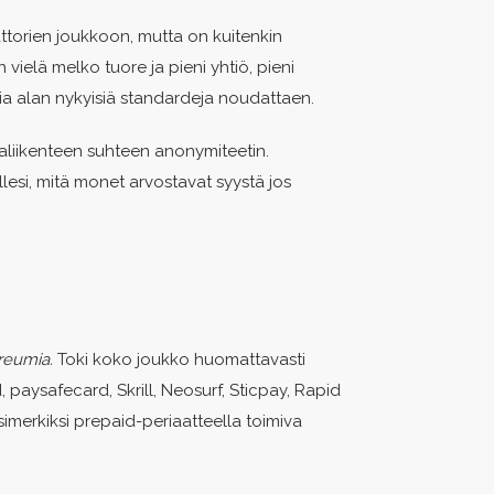
ttorien joukkoon, mutta on kuitenkin
vielä melko tuore ja pieni yhtiö, pieni
kkia alan nykyisiä standardeja noudattaen.
haliikenteen suhteen anonymiteetin.
llesi, mitä monet arvostavat syystä jos
ereumia.
Toki koko joukko huomattavasti
, paysafecard, Skrill, Neosurf, Sticpay, Rapid
esimerkiksi prepaid-periaatteella toimiva