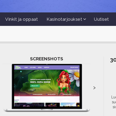
Vinkit ja oppaat
Kasinotarjoukset
Uutiset
SCREENSHOTS
3
›
Lu
su
si