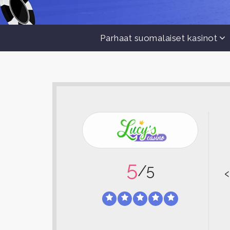
Parhaat suomalaiset kasinot
5
/5
‹