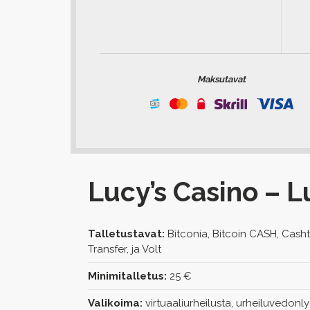
Maksutavat
Lucy’s Casino – L
Talletustavat:
Bitconia, Bitcoin CASH, Casht
Transfer, ja Volt
Minimitalletus:
25 €
Valikoima:
virtuaaliurheilusta, urheiluvedonlyö