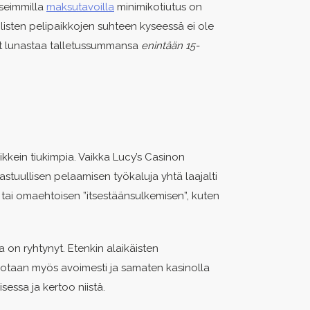
Useimmilla
maksutavoilla
minimikotiutus on
listen pelipaikkojen suhteen kyseessä ei ole
at lunastaa talletussummansa
enintään 15-
kkein tiukimpia. Vaikka Lucy’s Casinon
stuullisen pelaamisen työkaluja yhtä laajalti
sän tai omaehtoisen ”itsestäänsulkemisen”, kuten
a on ryhtynyt. Etenkin alaikäisten
rrotaan myös avoimesti ja samaten kasinolla
essa ja kertoo niistä.