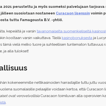
 2021 perustettu ja myös suomeksi palvelujaan tarjoava n
n jälleen suosiotaan nostaneen
Curacaon lisenssin
voimin p
osta tuttu Famagousta B.V. -yhtiö.
lta, kepeältä ja varsin
tavanomaiselta suomenkieliseltä kasinosi
onkin kooltaan varsin vaikuttava. Tästä
kasinobonuksesta
ja Lucy
os tämä vielä melko tuore ja suhteellisen tuntematon tuttavuus
ja alla tulokset!
allisuus
ähän kokeneemmille nettikasinoiden harrastajille tuttu juttu vuos
lena suomalaisille pelaajille voidaan kertoa, että Curacaon lis
iset ovat verovelvollisia
Curacaon toimiluvan alla operoivien kas
istä
.