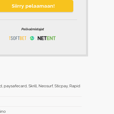
Siirry pelaamaan!
Pelivalmistajat
, paysafecard, Skrill, Neosurf, Sticpay, Rapid
sino