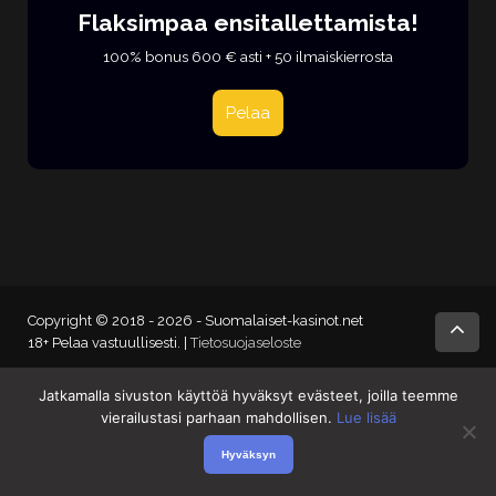
Flaksimpaa ensitallettamista!
100% bonus 600 € asti + 50 ilmaiskierrosta
Pelaa
Copyright © 2018 - 2026 - Suomalaiset-kasinot.net
18+ Pelaa vastuullisesti. |
Tietosuojaseloste
Jatkamalla sivuston käyttöä hyväksyt evästeet, joilla teemme
vierailustasi parhaan mahdollisen.
Lue lisää
Hyväksyn