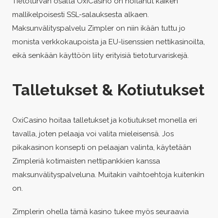
Tietoturvan osalta OxiCasino on hoitanut kaiken
mallikelpoisesti SSL-salauksesta alkaen.
Maksunvälityspalvelu Zimpler on niin ikään tuttu jo
monista verkkokaupoista ja EU-lisenssien nettikasinoilta,
eikä senkään käyttöön liity erityisiä tietoturvariskejä.
Talletukset & Kotiutukset
OxiCasino hoitaa talletukset ja kotiutukset monella eri
tavalla, joten pelaaja voi valita mieleisensä. Jos
pikakasinon konsepti on pelaajan valinta, käytetään
Zimpleriä kotimaisten nettipankkien kanssa
maksunvälityspalveluna. Muitakin vaihtoehtoja kuitenkin
on.
Zimplerin ohella tämä kasino tukee myös seuraavia