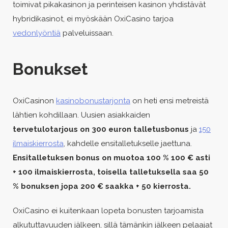
toimivat pikakasinon ja perinteisen kasinon yhdistävät
hybridikasinot, ei myöskään OxiCasino tarjoa
vedonlyöntiä
palveluissaan.
Bonukset
OxiCasinon
kasinobonustarjonta
on heti ensi metreistä
lähtien kohdillaan. Uusien asiakkaiden
tervetulotarjous on 300 euron talletusbonus
ja
150
ilmaiskierrosta
, kahdelle ensitalletukselle jaettuna.
Ensitalletuksen bonus on muotoa 100 % 100 € asti
+ 100 ilmaiskierrosta, toisella talletuksella saa 50
% bonuksen jopa 200 € saakka + 50 kierrosta.
OxiCasino ei kuitenkaan lopeta bonusten tarjoamista
alkututtavuuden jälkeen, sillä tämänkin jälkeen pelaajat