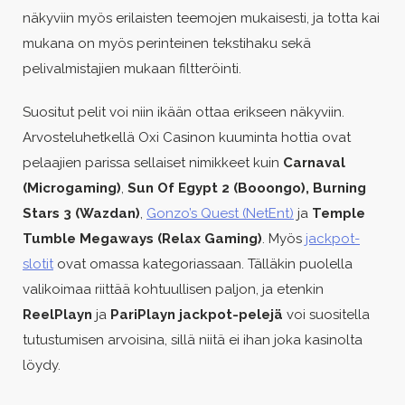
näkyviin myös erilaisten teemojen mukaisesti, ja totta kai
mukana on myös perinteinen tekstihaku sekä
pelivalmistajien mukaan filtteröinti.
Suositut pelit voi niin ikään ottaa erikseen näkyviin.
Arvosteluhetkellä Oxi Casinon kuuminta hottia ovat
pelaajien parissa sellaiset nimikkeet kuin
Carnaval
(Microgaming)
,
Sun Of Egypt 2 (Booongo), Burning
Stars 3 (Wazdan)
,
Gonzo’s Quest (NetEnt)
ja
Temple
Tumble Megaways (Relax Gaming)
. Myös
jackpot-
slotit
ovat omassa kategoriassaan. Tälläkin puolella
valikoimaa riittää kohtuullisen paljon, ja etenkin
ReelPlayn
ja
PariPlayn jackpot-pelejä
voi suositella
tutustumisen arvoisina, sillä niitä ei ihan joka kasinolta
löydy.