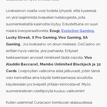
Livekasinon osalta voisi todeta lyhyesti, että kyseessä
on yksi laajimmista livepelien katalogeista, joita
suomenkielisiltä kasinoilta löytyy. Edustettuina on suuri
määrä liveoperaattoreita;
Ezugi,
Evolution Gaming
,
Lucky Streak, X Pro Gaming, Vivo Gaming, SA
Gaming
… Jos livekasino on sinun mieleesi, OxiCasino on
erittäin hyvä valinta, yksi parhaista. Erityiset
tsekkaamisen arvoiset nimikkeet tästä osiosta:
Vivo
Aladdin Baccarat, Mambo Unlimited Blackjack ja 32
Cards
. Livepöytien valikoima elää jatkuvasti, joten tämä
osio kannattaa aina käydä tsekkaamassa sivustolla
käydessään jos livepelit yhtään kiinnostavat. Myös
suomenkielinen rulettipöytä kuuluu valikoimiin!
Kuten useimmat Curacaon toimiluvan alaisuudessa