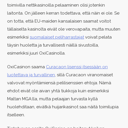
toimivilla nettikasinoilla pelaaminen olisi jotenkin
laitonta. On jälleen kerran todettava, että näin ei ole. Se
on totta, että EU-maiden kansalaisen saamat voitot
tällaiselta kasinolta eivät ole verovapaita, mutta muuten
esimerkiksi
suomalaiset peliharrastajat
voivat pelata
täysin huoletta ja turvallisesti näillä sivustoilla,
esimerkiksi juuri OxiCasinolla.
OxiCasinon saama
Curacaon lisenssi itsessään on
luotettava ja turvallinen
, sillä Curacaon viranomaiset
valvovat myöntämiensä pelilisenssien ehtoja. Nämä
ehdot eivät ole aivan yhtä tiukkoja kuin esimerkiksi
Maltan MGA:lla, mutta pelaajan turvasta kyllä
huolehditaan, eivätkä huijarikasinot saa näitä toimilupia
itselleen.