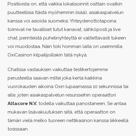
Positiivista on, että vaikka lokalisoinnit osittain ovatkin
puutteellisia (tästä myöhemmin lisää), asiakaspalvelun
kanssa voi asioida suomeksi. Yhteydenottotapoina
toimivat ne tavalliset tutut kanavat, sähköposti ja live
chat, perinteistä puhelinyhteyttä ei valitettavasti tukeen
voi muodostaa. Näin toki homman laita on useimmilla
OxiCasinon kilpailijoillakin tätä nykyä.
Chatissa vastauksen vaikuttaa testikertojemme
perusteella saavan miltei joka kerta kaikkina
vuorokauden aikoina Oxin lupaamassa 10 sekunnissa tai
alle, joten asiakaspalvelun resursseihin operaattori
Altacore N.V.
todella vaikuttaa panostaneen. Se antaa
mukavan lisävakuutuksen siitä, että operaattori on
tämän vielä melko tuoreen nettikasinon kanssa liikkeellä
tosissaan.