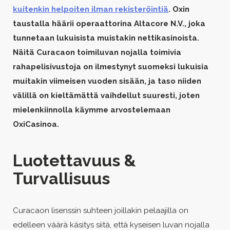
kuitenkin helpoiten ilman rekisteröintiä
. Oxin
taustalla häärii operaattorina Altacore N.V., joka
tunnetaan lukuisista muistakin nettikasinoista.
Näitä Curacaon toimiluvan nojalla toimivia
rahapelisivustoja on ilmestynyt suomeksi lukuisia
muitakin viimeisen vuoden sisään, ja taso niiden
välillä on kieltämättä vaihdellut suuresti, joten
mielenkiinnolla käymme arvostelemaan
OxiCasinoa.
Luotettavuus &
Turvallisuus
Curacaon lisenssin suhteen joillakin pelaajilla on
edelleen väärä käsitys siitä, että kyseisen luvan nojalla