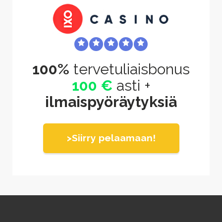
100%
tervetuliaisbonus
100 €
asti +
ilmaispyöräytyksiä
>Siirry pelaamaan!