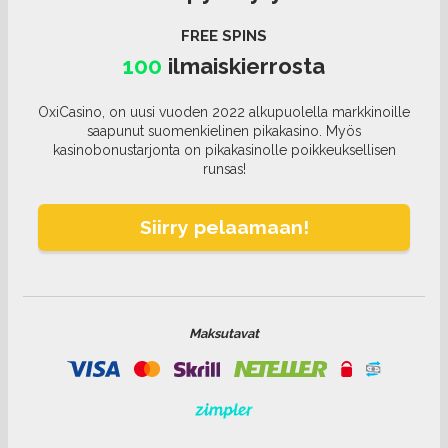
FREE SPINS
100
ilmaiskierrosta
OxiCasino, on uusi vuoden 2022 alkupuolella markkinoille
saapunut suomenkielinen pikakasino. Myös
kasinobonustarjonta on pikakasinolle poikkeuksellisen
runsas!
Siirry pelaamaan!
Maksutavat