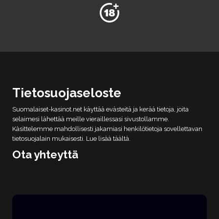
Tietosuojaseloste
Suomalaiset-kasinot.net käyttää evästeitä ja kerää tietoja, joita
selaimesi lähettää meille vieraillessasi sivustollamme.
Käsittelemme mahdollisesti jakamiasi henkilötietoja sovellettavan
tietosuojalain mukaisesti.
Lue lisää täältä.
Ota yhteyttä