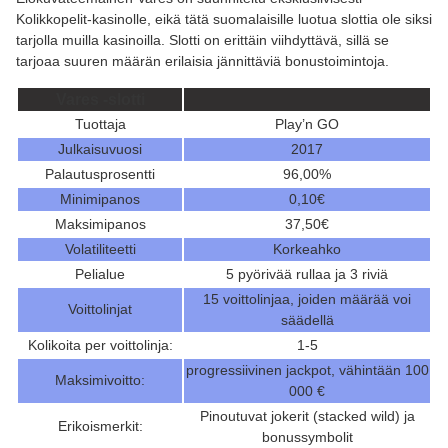
Kolikkopelit-kasinolle
, eikä tätä suomalaisille luotua slottia ole siksi
tarjolla muilla kasinoilla. Slotti on erittäin viihdyttävä, sillä se
tarjoaa suuren määrän erilaisia jännittäviä bonustoimintoja.
Vares -slotti
Tuottaja
Play’n GO
Julkaisuvuosi
2017
Palautusprosentti
96,00%
Minimipanos
0,10€
Maksimipanos
37,50€
Volatiliteetti
Korkeahko
Pelialue
5 pyörivää rullaa ja 3 riviä
15 voittolinjaa, joiden määrää voi
Voittolinjat
säädellä
Kolikoita per voittolinja:
1-5
p
rogressiivinen jackpot, vähintään 100
Maksimivoitto:
000 €
Pinoutuvat jokerit (stacked wild) ja
Erikoismerkit:
bonussymbolit