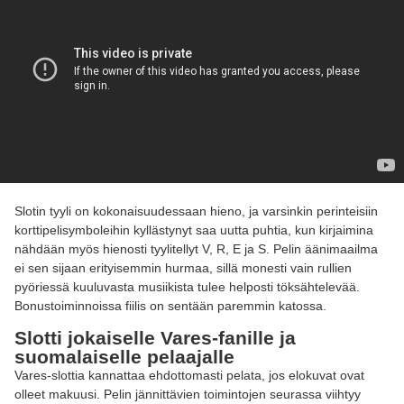
Slotin tyyli on kokonaisuudessaan hieno, ja varsinkin perinteisiin
korttipelisymboleihin kyllästynyt saa uutta puhtia, kun kirjaimina
nähdään myös hienosti tyylitellyt V, R, E ja S. Pelin äänimaailma
ei sen sijaan erityisemmin hurmaa, sillä monesti vain rullien
pyöriessä kuuluvasta musiikista tulee helposti töksähtelevää.
Bonustoiminnoissa fiilis on sentään paremmin katossa.
Slotti jokaiselle Vares-fanille ja
suomalaiselle pelaajalle
Vares-slottia kannattaa ehdottomasti pelata, jos elokuvat ovat
olleet makuusi. Pelin jännittävien toimintojen seurassa viihtyy