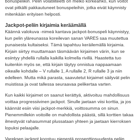
bonuspelikin. Pelin volatiliteetti on melko korkeahko, kun voitot
ovat pitkälti pakkautuneet bonuspeleihin, jotka eivät käynnisty
mitenkään erityisen helposti.
Jackpot-peliin kirjaimia keräämällä
Käännä valokuva -nimeä kantava jackpot-bonuspeli käynnistyy,
kun pelin yläreunassa koreilevan sanan VARES saa muutettua
punaisesta kultaiseksi. Tämä tapahtuu keräilemällä kirjaimia.
Kirjain siirtyy muuttamaan täsmäävän kirjaimen värin, kun se
esiintyy yhdellä rullalla kaikilla kolmella rivillä. Haastetta tuo
kuitenkin myös se, että kirjain täytyy onnistua nappaamaan
oikealle kohdalle – V rullalle 1, A rullalle 2, R rullalle 3 ja niin
edelleen. Mutta mikä parasta, saavutetut kirjaimet säilyvät pelin
muistissa ja ovat tallessa seuraavaa pelikertaa varten.
Kun kaikki kirjaimet on saanut kerättyä, aktivoituu mahdollisuus
voittaa progressiivinen jackpot. Sinulle jaetaan viisi korttia, ja jos
käännät esiin viisi jackpot-merkkiä, voittosumma on sinun.
Pienemmillekin voitoille on mahdollista päästä, sillä korttien takaa
ilmestyvät rahasummat plussataan yhteen ja jaetaan kierroksen
lopuksi pelaajalle.
Vareksen jackpot koostuu pienestä prosenttiosuudesta peliin