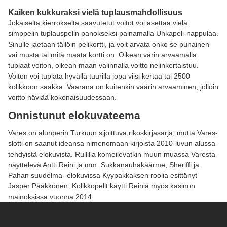
Kaiken kukkuraksi vielä tuplausmahdollisuus
Jokaiselta kierrokselta saavutetut voitot voi asettaa vielä
simppelin tuplauspelin panokseksi painamalla Uhkapeli-nappulaa.
Sinulle jaetaan tällöin pelikortti, ja voit arvata onko se punainen
vai musta tai mitä maata kortti on. Oikean värin arvaamalla
tuplaat voiton, oikean maan valinnalla voitto nelinkertaistuu.
Voiton voi tuplata hyvällä tuurilla jopa viisi kertaa tai 2500
kolikkoon saakka. Vaarana on kuitenkin väärin arvaaminen, jolloin
voitto häviää kokonaisuudessaan.
Onnistunut elokuvateema
Vares on alunperin Turkuun sijoittuva rikoskirjasarja, mutta Vares-
slotti on saanut ideansa nimenomaan kirjoista 2010-luvun alussa
tehdyistä elokuvista. Rullilla komeilevatkin muun muassa Varesta
näyttelevä Antti Reini ja mm. Sukkanauhakäärme
,
Sheriffi
ja
Pahan suudelma
-elokuvissa Kyypakkaksen roolia esittänyt
Jasper Pääkkönen. Kolikkopelit käytti Reiniä myös kasinon
mainoksissa vuonna 2014.